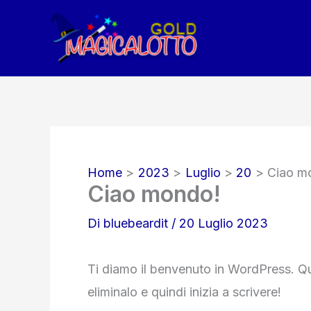
Vai
al
contenuto
Home
2023
Luglio
20
Ciao m
Ciao mondo!
Di
bluebeardit
/
20 Luglio 2023
Ti diamo il benvenuto in WordPress. Que
eliminalo e quindi inizia a scrivere!