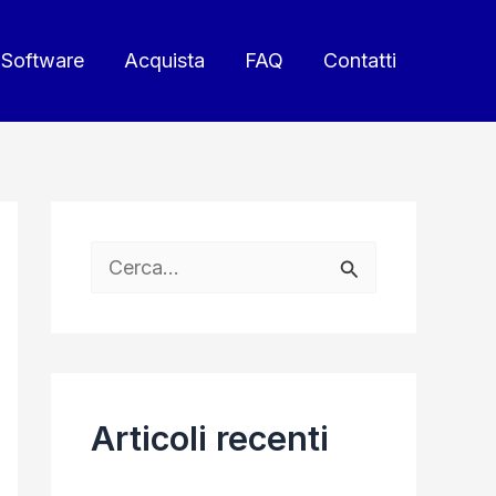
Software
Acquista
FAQ
Contatti
C
e
r
c
a
Articoli recenti
: